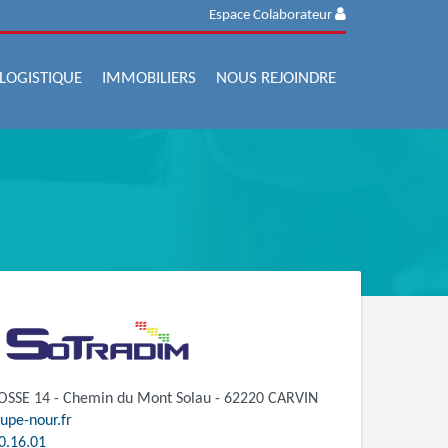
Espace Colaborateur
LOGISTIQUE
IMMOBILIERS
NOUS REJOINDRE
FOSSE 14 - Chemin du Mont Solau - 62220 CARVIN
upe-nour.fr
0.16.01