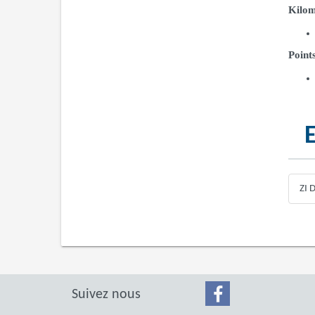
Kilom
Points
ZI 
Suivez nous